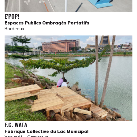
E’POP!
Espaces Publics Ombragés Portatifs
Bordeaux
F.C. WATA
Fabrique Collective du Lac Municipal