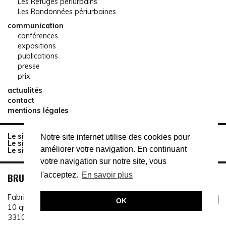
Les Refuges périurbains
Les Randonnées périurbaines
communication
conférences
expositions
publications
presse
prix
actualités
contact
mentions légales
Le site de réservation des Refuges périurbains
Notre site internet utilise des cookies pour
Le site du Sentier des Terres Communes
améliorer votre navigation. En continuant
Le site de la Mêlée
votre navigation sur notre site, vous
BRUIT DU FRIGO
l'acceptez.
En savoir plus
Fabrique Pola
OK
10 quai de Brazza
33100 Bordeaux