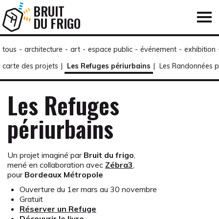
BRUIT
DU FRIGO
tous
-
architecture
-
art
-
espace public
-
événement
-
exhibition
carte des projets
|
Les Refuges périurbains
|
Les Randonnées p
Les Refuges
périurbains
Un projet imaginé par
Bruit du frigo
,
mené en collaboration avec
Zébra3
,
pour
Bordeaux Métropole
Ouverture du 1er mars au 30 novembre
Gratuit
Réserver un Refuge
Découvrir le livre