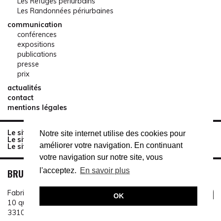
Les Refuges périurbains
Les Randonnées périurbaines
communication
conférences
expositions
publications
presse
prix
actualités
contact
mentions légales
Le site de réservation des Refuges périurbains
Notre site internet utilise des cookies pour
Le site du Sentier des Terres Communes
améliorer votre navigation. En continuant
Le site de la Mêlée
votre navigation sur notre site, vous
BRUIT DU FRIGO
l'acceptez.
En savoir plus
Fabrique Pola
OK
10 quai de Brazza
33100 Bordeaux