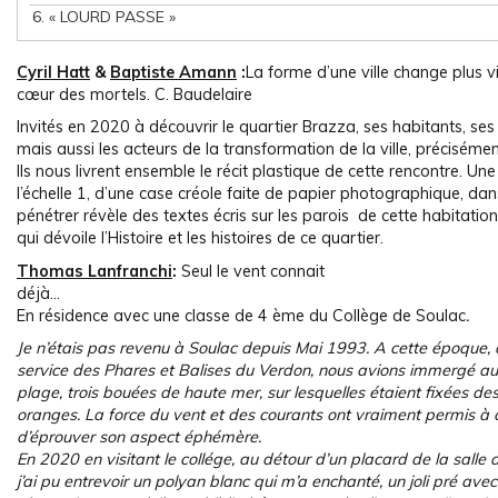
6.
« LOURD PASSE »
Cyril Hatt
&
Baptiste Amann
:
La forme d’une ville change plus vit
cœur des mortels. C. Baudelaire
Invités en 2020 à découvrir le quartier Brazza, ses habitants, s
mais aussi les acteurs de la transformation de la ville, précisément
Ils nous livrent ensemble le récit plastique de cette rencontre. Une
l’échelle 1, d’une case créole faite de papier photographique, dan
pénétrer révèle des textes écris sur les parois de cette habitation f
qui dévoile l’Histoire et les histoires de ce quartier.
Thomas Lanfranchi
:
Seul le vent connait
déja
En résidence avec une classe de 4 ème du Collège de Soulac
.
Je n’étais pas revenu à Soulac depuis Mai 1993. A cette époque, 
service des Phares et Balises du Verdon, nous avions immergé au 
plage, trois bouées de haute mer, sur lesquelles étaient fixées d
oranges. La force du vent et des courants ont vraiment permis à ce
d’éprouver son aspect éphémère.
En 2020 en visitant le collége, au détour d’un placard de la salle 
j’ai pu entrevoir un polyan blanc qui m’a enchanté, un joli pré ave