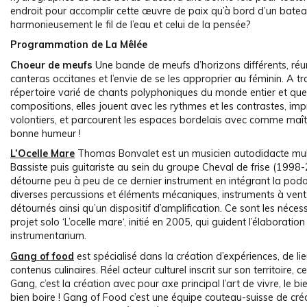
endroit pour accomplir cette œuvre de paix qu’à bord d’un batea
harmonieusement le fil de l’eau et celui de la pensée?
Programmation de La Mêlée
Choeur de meufs
Une bande de meufs d’horizons différents, réu
canteras occitanes et l’envie de se les approprier au féminin. A t
répertoire varié de chants polyphoniques du monde entier et qu
compositions, elles jouent avec les rythmes et les contrastes, imp
volontiers, et parcourent les espaces bordelais avec comme maît
bonne humeur !
L’Ocelle Mare
Thomas Bonvalet est un musicien autodidacte mult
Bassiste puis guitariste au sein du groupe Cheval de frise (1998-2
détourne peu à peu de ce dernier instrument en intégrant la pod
diverses percussions et éléments mécaniques, instruments à vent
détournés ainsi qu’un dispositif d’amplification. Ce sont les néces
projet solo ‘L’ocelle mare‘, initié en 2005, qui guident l’élaboration
instrumentarium.
Gang of food
est spécialisé dans la création d’expériences, de li
contenus culinaires. Réel acteur culturel inscrit sur son territoire, c
Gang, c’est la création avec pour axe principal l’art de vivre, le b
bien boire ! Gang of Food c’est une équipe couteau-suisse de cré