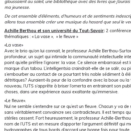
gloussaient au soleil, une bibliothéque avec des livres que j’aurais
ma jeunesse.
De cet ensemble d’éléments, d’humeurs et de sentiments indescri
allons tous ensemble créer une musique du hasard que seul le vent
Achille Berthou et son université du Tout-Savoir
:
2 conférence
thématiques : « La vase », » le fleuve »
«La vase»
Avec le brio qu’on lui connait, le professeur Achille Berthou-Surtou
profondeur, un sujet qui intimide la communauté intellectuelle int
point qu’elle préfère l’ignorer: la vase. Ce silence embarrassé est
marque d’un tabou. L’intelligentsia craindrait-elle de se salir, ou pi
s’embourber au contact de ce pourtant très noble sédiment à él
détritiques? Auraient-ils peur de la confondre avec la boue ou l
nouveau, l’UTS s’apprête à briser l’omerta en entrainant son pub
choses, dans une expérience aussi exaltante qu’immersive.
«Le fleuve».
Nul ne semble s’entendre sur ce qu’est un fleuve. Chacun y va de s
sans véritablement convaincre ses contradicteurs. Il est temps qu
stériles cessent. Fort heureusement, le professeur Achille-Bertho
nom de l’UTS est en mesure d’apporter l’argument définitif qui me
hydrographes de tous bords d’accord une bonne fois pour toute. 