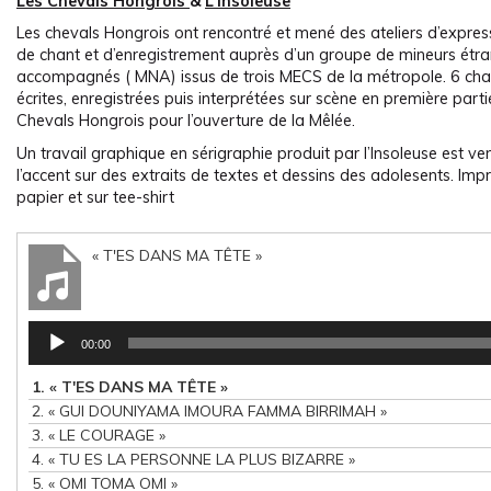
Les Chevals Hongrois
&
L’insoleuse
Les chevals Hongrois ont rencontré et mené des ateliers d’expressi
de chant et d’enregistrement auprès d’un groupe de mineurs étr
accompagnés ( MNA) issus de trois MECS de la métropole. 6 ch
écrites, enregistrées puis interprétées sur scène en première part
Chevals Hongrois pour l’ouverture de la Mêlée.
Un travail graphique en sérigraphie produit par l’Insoleuse est v
l’accent sur des extraits de textes et dessins des adolesents. Imp
papier et sur tee-shirt
« T'ES DANS MA TÊTE »
Lecteur
00:00
audio
1.
« T'ES DANS MA TÊTE »
2.
« GUI DOUNIYAMA IMOURA FAMMA BIRRIMAH »
3.
« LE COURAGE »
4.
« TU ES LA PERSONNE LA PLUS BIZARRE »
5.
« OMI TOMA OMI »