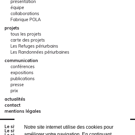
présentation
équipe
collaborations
Fabrique POLA
projets
tous les projets
carte des projets
Les Refuges périurbains
Les Randonnées périurbaines
communication
conférences
expositions
publications
presse
prix
actualités
contact
mentions légales
Le site de réservation des Refuges périurbains
Notre site internet utilise des cookies pour
Le site du Sentier des Terres Communes
améliorer votre navigation. En continuant
Le site de la Mêlée